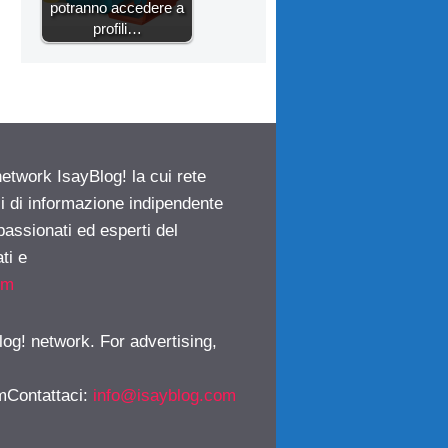
potranno accedere a
profili…
network IsayBlog! la cui rete
ci di informazione indipendente
passionati ed esperti del
ti e
om
log! network. For advertising,
mContattaci
:
info@isayblog.com