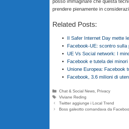
posso immaginare che questa tecnic
prendere pienamente in consideraz
Related Posts:
Il Safer Internet Day mette l
Facebook-UE: scontro sulla 
UE Vs Social network: I minor
Facebook e tutela dei minori
Unione Europea: Facebook tut
Facebook, 3.6 milioni di ute
Categorie
Chat & Social News
,
Privacy
Tag
Viviane Reding
Twitter aggiunge i Local Trend
Boss galeotto comandava da Facebo