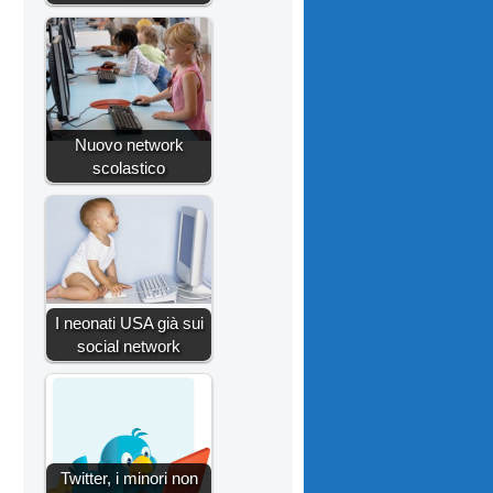
Nuovo network
scolastico
I neonati USA già sui
social network
Twitter, i minori non