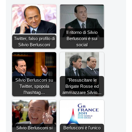
Il ritorno di Silvio
Twitter, falso profilo di
Berlusconi è sui
Silvio Berlusconi
social
Silvio Berlusconi su
"Resuscitare le
Twitter, spopola
Brigate Rosse ed
l'hashtag…
ammazzare Silvio…
Silvio Berlusconi si
Berlusconi è l'unico