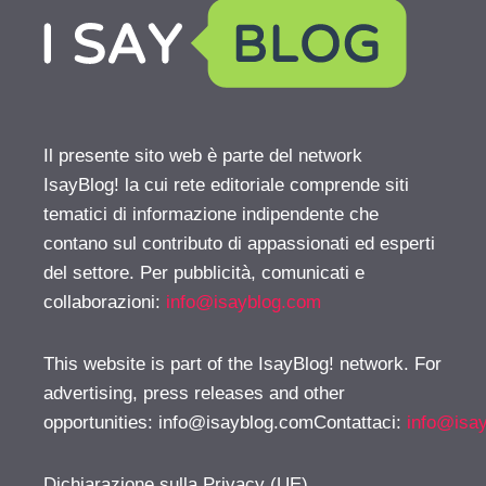
Il presente sito web è parte del network
IsayBlog! la cui rete editoriale comprende siti
tematici di informazione indipendente che
contano sul contributo di appassionati ed esperti
del settore. Per pubblicità, comunicati e
collaborazioni:
info@isayblog.com
This website is part of the IsayBlog! network. For
advertising, press releases and other
opportunities:
info@isayblog.comContattaci
:
info@isa
Dichiarazione sulla Privacy (UE)