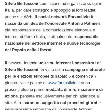
Silvio Berlusconi
cominciano ad organizzarsi, qui in
Italia, per dare sostegno e appoggio al loro leader,
anche sul Web.
Il social network Forzasilvio.it
nasce da un’idea dell’onorevole Antonio Palmieri
,
già responsabile della comunicazione elettorale e
internet di Forza Italia, e attualmente
responsabile
nazionale del settore internet e nuove tecnologie
del Popolo della Libertà
.
Il network intende
unire su Internet i sostenitori di
Silvio Berlusconi
, in vista della
campagna elettorale
per le elezioni europee
di sabato 6 e domenica 7
giugno. Nelle pagine di
www.forzasilvio.it
sono
presenti alcune prime
modalità di informazione e di
azione
, pensate esclusivamente per chi aderisce al
sito. Altre
saranno suggerite nei prossimi giorni
e
nelle prossime settimane dall’onorevole Antonio