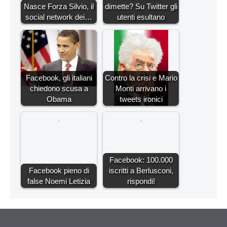
Nasce Forza Silvio, il
dimette? Su Twitter gli
social network dei…
utenti esultano
Facebook, gli italiani
Contro la crisi e Mario
chiedono scusa a
Monti arrivano i
Obama
tweets ironici
Facebook: 100.000
Facebook pieno di
iscritti a Berlusconi,
false Noemi Letizia
rispondi!