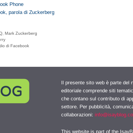
book Phone
book, parola di Zuckerberg
Q
,
Mark Zuckerberg
erry
glio di Facebook
Il presente sito web è parte del 
editoriale comprende siti temati
che contano sul contributo di ap
settore. Per pubblicità, comunica
collaborazioni:
info@isayblog.c
This website is part of the IsayB