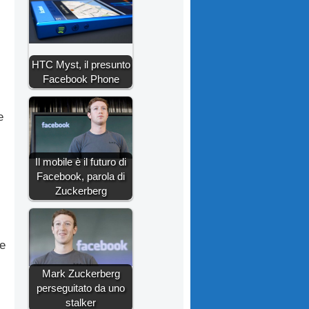
HTC Myst, il presunto
Facebook Phone
e
Il mobile è il futuro di
Facebook, parola di
Zuckerberg
ne
Mark Zuckerberg
perseguitato da uno
stalker