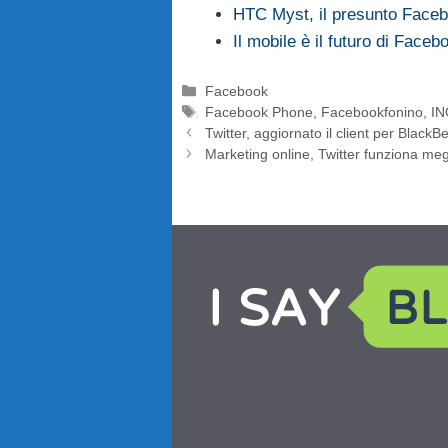
HTC Myst, il presunto Face
Il mobile è il futuro di Face
Categorie
Facebook
Tag
Facebook Phone
,
Facebookfonino
,
IN
Twitter, aggiornato il client per BlackB
Marketing online, Twitter funziona me