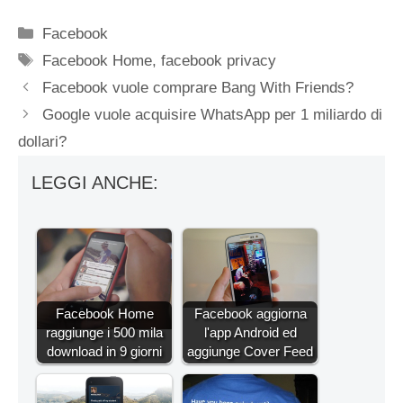
Categorie
Facebook
Tag
Facebook Home
,
facebook privacy
Facebook vuole comprare Bang With Friends?
Google vuole acquisire WhatsApp per 1 miliardo di
dollari?
LEGGI ANCHE:
Facebook Home
Facebook aggiorna
raggiunge i 500 mila
l'app Android ed
download in 9 giorni
aggiunge Cover Feed