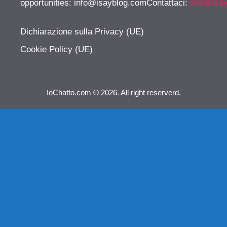
opportunities:
info@isayblog.comContattaci
:
info@isa
Dichiarazione sulla Privacy (UE)
Cookie Policy (UE)
IoChatto.com © 2026. All right reserverd.