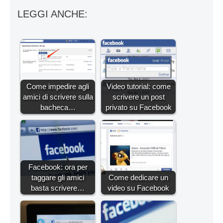
LEGGI ANCHE:
Come impedire agli
Video tutorial: come
amici di scrivere sulla
scrivere un post
bacheca…
privato su Facebook
Facebook: ora per
taggare gli amici
Come dedicare un
basta scrivere…
video su Facebook