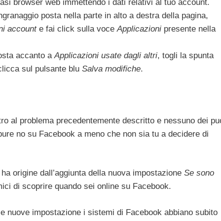
si browser web immettendo i dati relativi al tuo account.
ngranaggio posta nella parte in alto a destra della pagina,
ni account
e fai click sulla voce
Applicazioni
presente nella
sta accanto a
Applicazioni usate dagli altri
, togli la spunta
licca sul pulsante blu
Salva modifiche
.
ntro al problema precedentemente descritto e nessuno dei pu
ppure no su Facebook a meno che non sia tu a decidere di
e ha origine dall’aggiunta della nuova impostazione
Se sono
ici di scoprire quando sei online su Facebook.
ale nuove impostazione i sistemi di Facebook abbiano subito