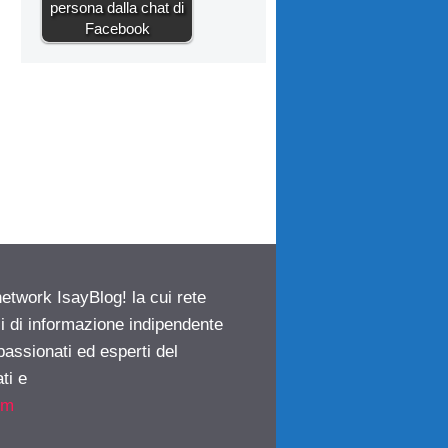
persona dalla chat di
Facebook
network IsayBlog! la cui rete
ci di informazione indipendente
passionati ed esperti del
ti e
om