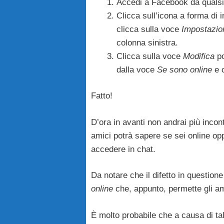
Accedi a Facebook da qualsia
Clicca sull’icona a forma di i
clicca sulla voce
Impostazio
colonna sinistra.
Clicca sulla voce
Modifica
po
dalla voce
Se sono online
e c
Fatto!
D’ora in avanti non andrai più inco
amici potrà sapere se sei online o
accedere in chat.
Da notare che il difetto in question
online
che, appunto, permette gli am
È molto probabile che a causa di t