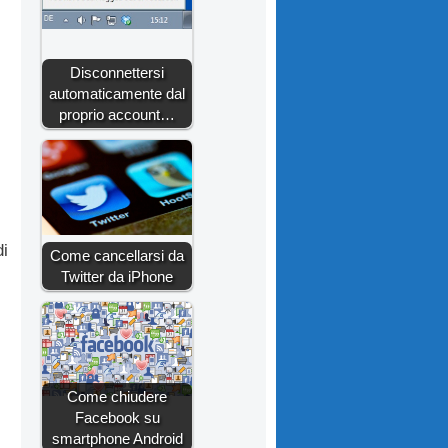
Disconnettersi
automaticamente dal
proprio account…
di
Come cancellarsi da
Twitter da iPhone
Come chiudere
Facebook su
smartphone Android