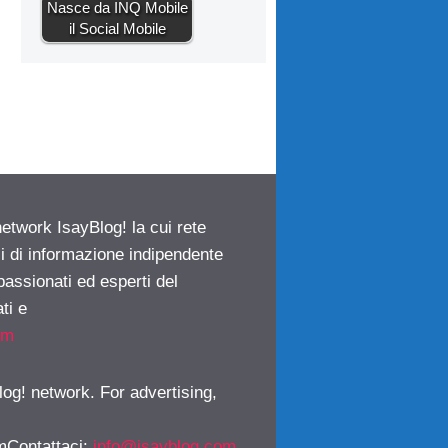
Nasce da INQ Mobile
il Social Mobile
network IsayBlog! la cui rete
ci di informazione indipendente
passionati ed esperti del
ti e
om
log! network. For advertising,
mContattaci
:
info@isayblog.com