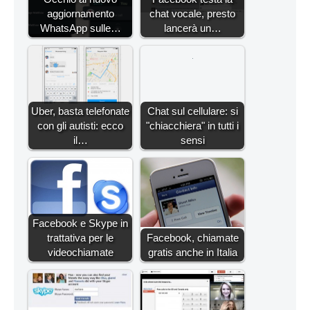
aggiornamento
chat vocale, presto
WhatsApp sulle…
lancerà un…
Uber, basta telefonate
Chat sul cellulare: si
con gli autisti: ecco
"chiacchiera" in tutti i
il…
sensi
Facebook e Skype in
trattativa per le
Facebook, chiamate
videochiamate
gratis anche in Italia