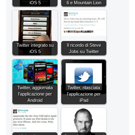
iOS 5
6 e Mountain Lion
Twitter integrato su
Il ricordo di Steve
iOS 5
Jobs su Twitter
Twitter, aggiornata
Twitter, rilasciata
l'applicazione per
l'applicazione per
Android
iPad