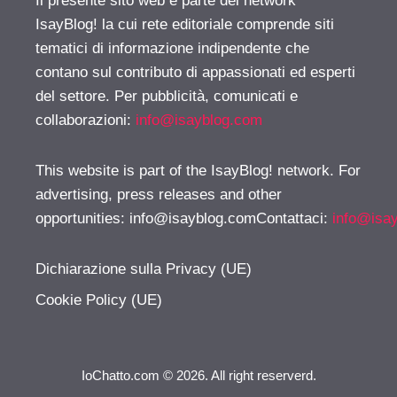
Il presente sito web è parte del network
IsayBlog! la cui rete editoriale comprende siti
tematici di informazione indipendente che
contano sul contributo di appassionati ed esperti
del settore. Per pubblicità, comunicati e
collaborazioni:
info@isayblog.com
This website is part of the IsayBlog! network. For
advertising, press releases and other
opportunities:
info@isayblog.comContattaci
:
info@isa
Dichiarazione sulla Privacy (UE)
Cookie Policy (UE)
IoChatto.com © 2026. All right reserverd.