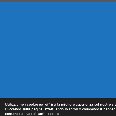
Utilizziamo i cookie per offrirti la migliore esperienza sul nostro si
Cliccando sulla pagina, effettuando lo scroll o chiudendo il banner, 
consenso all’uso di tutti i cookie