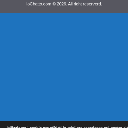
IoChatto.com © 2026. All right reserverd.
Utilizziamo i cookie per offrirti la migliore esperienza sul nostro si