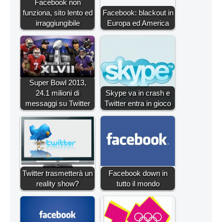
Facebook non
funziona, sito lento ed
Facebook: blackout in
irraggiungibile
Europa ed America
Super Bowl 2013,
24.1 milioni di
Skype va in crash e
messaggi su Twitter
Twitter entra in gioco
Twitter trasmetterà un
Facebook down in
reality show?
tutto il mondo