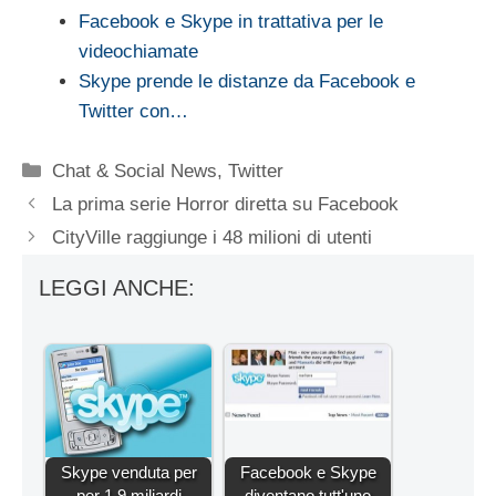
Facebook e Skype in trattativa per le
videochiamate
Skype prende le distanze da Facebook e
Twitter con…
Categorie
Chat & Social News
,
Twitter
La prima serie Horror diretta su Facebook
CityVille raggiunge i 48 milioni di utenti
LEGGI ANCHE:
Skype venduta per
Facebook e Skype
per 1,9 miliardi
diventano tutt'uno