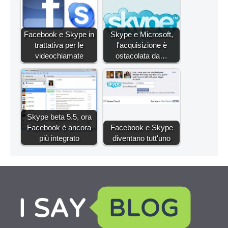
Facebook e Skype in
Skype e Microsoft,
trattativa per le
l'acquisizione è
videochiamate
ostacolata da…
Skype beta 5.5, ora
Facebook è ancora
Facebook e Skype
più integrato
diventano tutt'uno