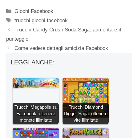
Categorie
Giochi Facebook
Tag
trucchi giochi facebook
Trucchi Candy Crush Soda Saga: aumentare il
punteggio
Come vedere dettagli amicizia Facebook
LEGGI ANCHE:
Trucchi Megapolis su
Trucchi Diamond
Facebook: ottenere
Digger Saga: ottenere
monete illimitate
vite illimitate