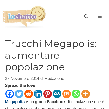
Vai
al
contenuto
ME
Trucchi Megapolis:
aumentare
popolazione
27 Novembre 2014
di
Redazione
Spread the love
Megapolis
è un
gioco Facebook
di simulazione che è
stato realizzato da un giovane team di programmatori