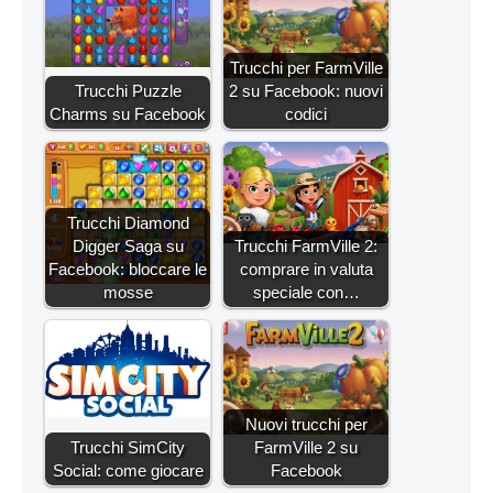
Trucchi per FarmVille
Trucchi Puzzle
2 su Facebook: nuovi
Charms su Facebook
codici
Trucchi Diamond
Digger Saga su
Trucchi FarmVille 2:
Facebook: bloccare le
comprare in valuta
mosse
speciale con…
Nuovi trucchi per
Trucchi SimCity
FarmVille 2 su
Social: come giocare
Facebook