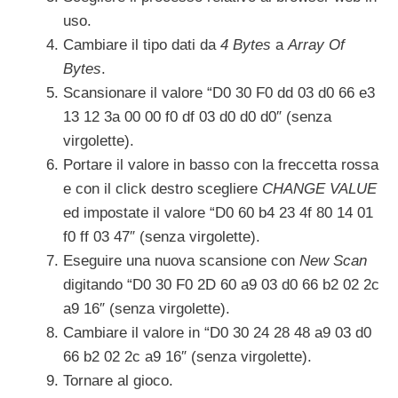
uso.
Cambiare il tipo dati da
4 Bytes
a
Array Of
Bytes
.
Scansionare il valore “D0 30 F0 dd 03 d0 66 e3
13 12 3a 00 00 f0 df 03 d0 d0 d0″ (senza
virgolette).
Portare il valore in basso con la freccetta rossa
e con il click destro scegliere
CHANGE VALUE
ed impostate il valore “D0 60 b4 23 4f 80 14 01
f0 ff 03 47″ (senza virgolette).
Eseguire una nuova scansione con
New Scan
digitando “D0 30 F0 2D 60 a9 03 d0 66 b2 02 2c
a9 16″ (senza virgolette).
Cambiare il valore in “D0 30 24 28 48 a9 03 d0
66 b2 02 2c a9 16″ (senza virgolette).
Tornare al gioco.