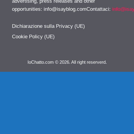
advertising, press releases and other
opportunities:
info@isayblog.comContattaci
:
info@isa
Dichiarazione sulla Privacy (UE)
Cookie Policy (UE)
IoChatto.com © 2026. All right reserverd.