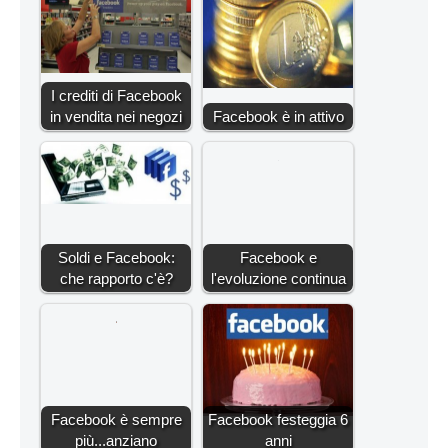
I crediti di Facebook
in vendita nei negozi
Facebook è in attivo
Soldi e Facebook:
Facebook e
che rapporto c'è?
l'evoluzione continua
Facebook è sempre
Facebook festeggia 6
più...anziano
anni