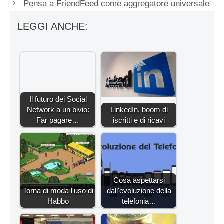
Pensa a FriendFeed come aggregatore universale
LEGGI ANCHE:
Il futuro dei Social
Network a un bivio:
LinkedIn, boom di
Far pagare…
iscritti e di ricavi
Cosa aspettarsi
Torna di moda l'uso di
dall'evoluzione della
Habbo
telefonia…