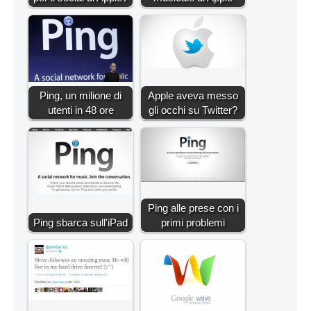
Ping, un milione di
Apple aveva messo
utenti in 48 ore
gli occhi su Twitter?
Ping alle prese con i
Ping sbarca sull'iPad
primi problemi