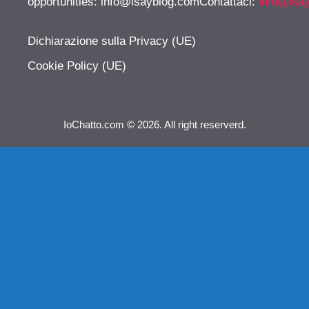
opportunities:
info@isayblog.comContattaci
:
info@isa
Dichiarazione sulla Privacy (UE)
Cookie Policy (UE)
IoChatto.com © 2026. All right reserverd.