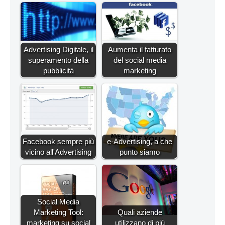
Advertising Digitale, il
Aumenta il fatturato
superamento della
del social media
pubblicità
marketing
Facebook sempre più
e-Advertising, a che
vicino all'Advertising
punto siamo
Social Media
Marketing Tool:
Quali aziende
marketing su social
utilizzano di più