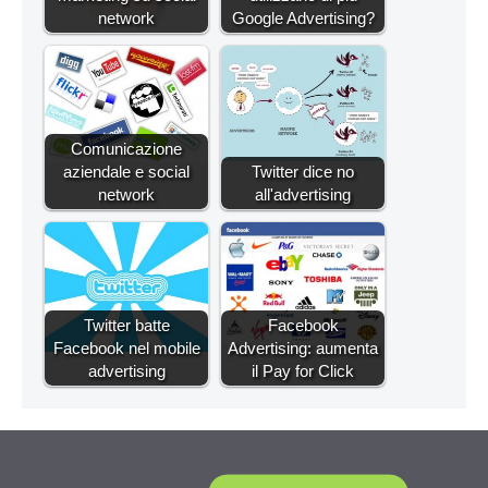
network
Google Advertising?
Comunicazione
aziendale e social
Twitter dice no
network
all'advertising
Twitter batte
Facebook
Facebook nel mobile
Advertising: aumenta
advertising
il Pay for Click