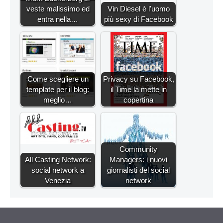
veste malissimo ed
Vin Diesel è l'uomo
entra nella…
più sexy di Facebook
Come scegliere un
Privacy su Facebook,
template per il blog:
il Time la mette in
meglio…
copertina
Community
All Casting Network:
Managers: i nuovi
social network a
giornalisti del social
Venezia
network