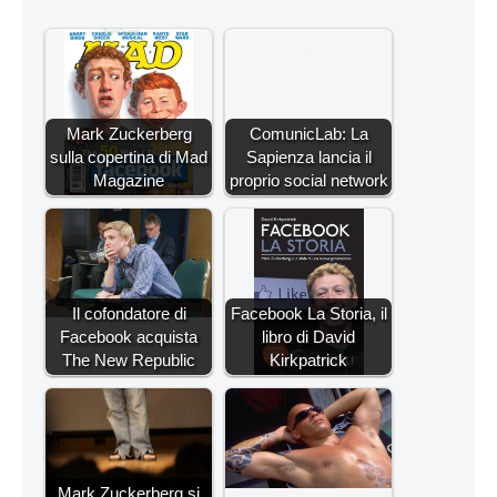
Mark Zuckerberg
ComunicLab: La
sulla copertina di Mad
Sapienza lancia il
Magazine
proprio social network
Il cofondatore di
Facebook La Storia, il
Facebook acquista
libro di David
The New Republic
Kirkpatrick
Mark Zuckerberg si