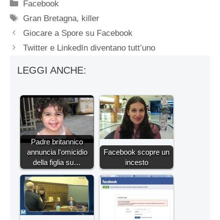
Categorie
Facebook
Tag
Gran Bretagna
,
killer
Giocare a Spore su Facebook
Twitter e LinkedIn diventano tutt’uno
LEGGI ANCHE:
Padre britannico
annuncia l'omicidio
Facebook scopre un
della figlia su…
incesto