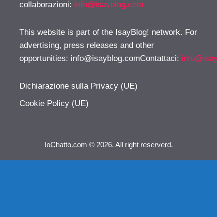
collaborazioni:
info@isayblog.com
This website is part of the IsayBlog! network. For
advertising, press releases and other
opportunities:
info@isayblog.comContattaci
:
info@isa
Dichiarazione sulla Privacy (UE)
Cookie Policy (UE)
IoChatto.com © 2026. All right reserverd.