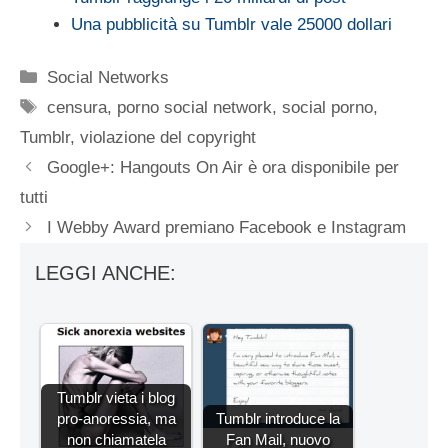
Una pubblicità su Tumblr vale 25000 dollari
Categorie
Social Networks
Tag
censura
,
porno social network
,
social porno
,
Tumblr
,
violazione del copyright
Google+: Hangouts On Air è ora disponibile per
tutti
I Webby Award premiano Facebook e Instagram
LEGGI ANCHE:
Tumblr vieta i blog
pro-anoressia, ma
Tumblr introduce la
non chiamatela
Fan Mail, nuovo