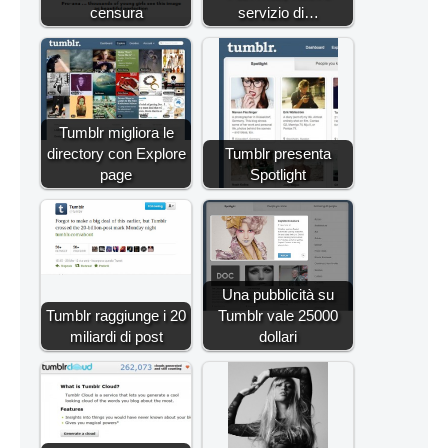
censura
servizio di…
Tumblr migliora le
directory con Explore
Tumblr presenta
page
Spotlight
Una pubblicità su
Tumblr raggiunge i 20
Tumblr vale 25000
miliardi di post
dollari