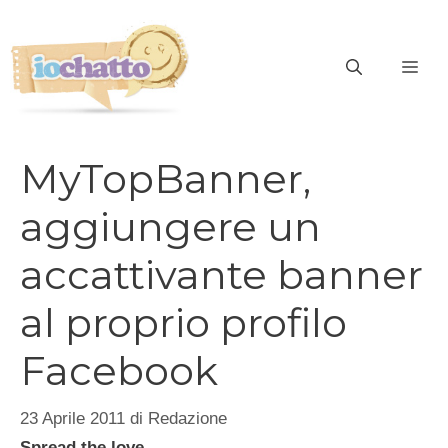
Vai
al
contenuto
ME
MyTopBanner,
aggiungere un
accattivante banner
al proprio profilo
Facebook
23 Aprile 2011
di
Redazione
Spread the love