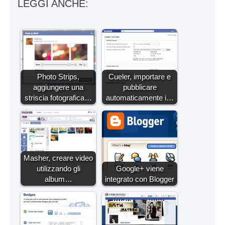
LEGGI ANCHE:
Photo Strips,
Cueler, importare e
aggiungere una
pubblicare
striscia fotografica…
automaticamente i…
Masher, creare video
utilizzando gli
Google+ viene
album…
integrato con Blogger