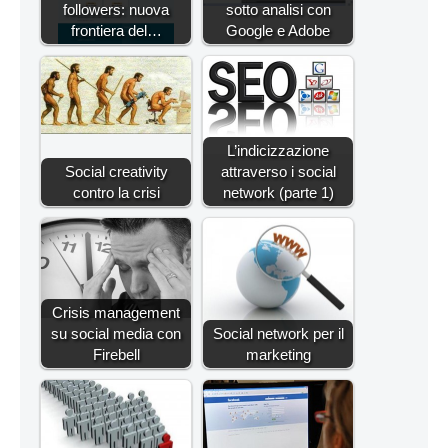
followers: nuova
sotto analisi con
frontiera del…
Google e Adobe
L’indicizzazione
Social creativity
attraverso i social
contro la crisi
network (parte 1)
Crisis management
su social media con
Social network per il
Firebell
marketing