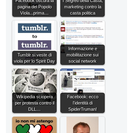
Facebook oscura la
I Segreti della Casta,
pagina del Popolo
marketing contro la
Viola...prima…
casta politica
Informazione e
Tumblr si veste di
mobilitazione sui
viola per lo Spirit Day
social network
Wikipedia sciopera
Facebook: ecco
per protesta contro il
l'identità di
DLL…
SpiderTruman!