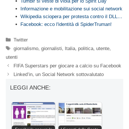
Tumblr si veste di viola per lo Spirit Day
Informazione e mobilitazione sui social network
Wikipedia sciopera per protesta contro il DLL…
Facebook: ecco l'identità di SpiderTruman!
Categorie
Twitter
Tag
giornalismo
,
giornalisti
,
Italia
,
politica
,
utente
,
utenti
FIFA Superstars per giocare a calcio su Facebook
Linked’in, un Social Network sottovalutato
LEGGI ANCHE: