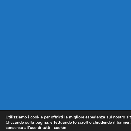
Utilizziamo i cookie per offrirti la migliore esperienza sul nostro si
Cliccando sulla pagina, effettuando lo scroll o chiudendo il banner, 
consenso all’uso di tutti i cookie