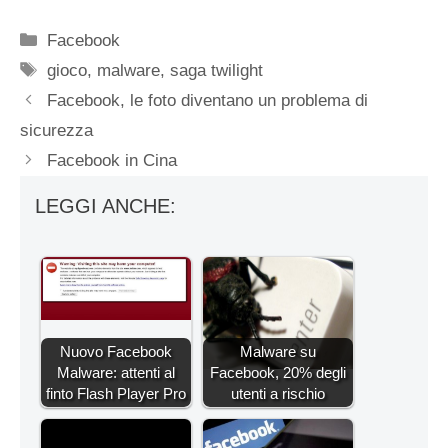
Categorie
Facebook
Tag
gioco
,
malware
,
saga twilight
Facebook, le foto diventano un problema di
sicurezza
Facebook in Cina
LEGGI ANCHE:
Nuovo Facebook
Malware su
Malware: attenti al
Facebook, 20% degli
finto Flash Player Pro
utenti a rischio