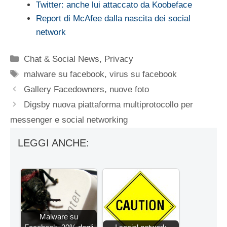
Twitter: anche lui attaccato da Koobeface
Report di McAfee dalla nascita dei social
network
Categorie
Chat & Social News
,
Privacy
Tag
malware su facebook
,
virus su facebook
Gallery Facedowners, nuove foto
Digsby nuova piattaforma multiprotocollo per
messenger e social networking
LEGGI ANCHE:
Malware su