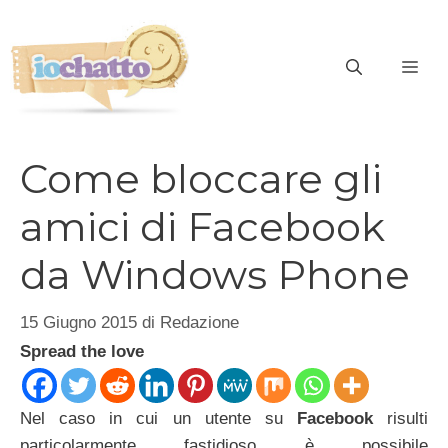
Vai
al
contenuto
ME
Come bloccare gli
amici di Facebook
da Windows Phone
15 Giugno 2015
di
Redazione
Spread the love
Nel caso in cui un utente su
Facebook
risulti
particolarmente fastidioso è possibile