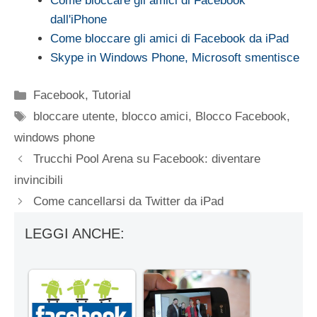
Come bloccare gli amici di Facebook
dall'iPhone
Come bloccare gli amici di Facebook da iPad
Skype in Windows Phone, Microsoft smentisce
Categorie
Facebook
,
Tutorial
Tag
bloccare utente
,
blocco amici
,
Blocco Facebook
,
windows phone
Trucchi Pool Arena su Facebook: diventare
invincibili
Come cancellarsi da Twitter da iPad
LEGGI ANCHE: