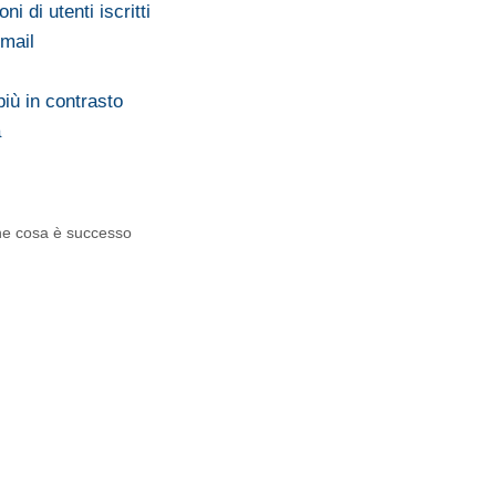
i di utenti iscritti
Gmail
ù in contrasto
a
he cosa è successo