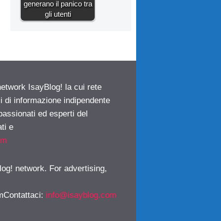
generano il panico tra
gli utenti
network IsayBlog! la cui rete
ci di informazione indipendente
passionati ed esperti del
ti e
om
log! network. For advertising,
mContattaci
:
info@isayblog.com