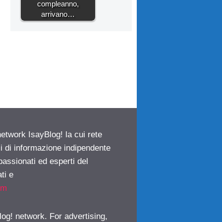
compleanno,
arrivano…
network IsayBlog! la cui rete
ci di informazione indipendente
passionati ed esperti del
ti e
om
log! network. For advertising,