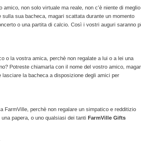
o amico, non solo virtuale ma reale, non c’è niente di meglio
e sulla sua bacheca, magari scattata durante un momento
certo o una partita di calcio. Così i vostri auguri saranno p
o o la vostra amica, perchè non regalate a lui o a lei una
no? Potreste chiamarla con il nome del vostro amico, magar
e lasciare la bacheca a disposizione degli amici per
 a FarmVille, perchè non regalare un simpatico e redditizio
 una papera, o uno qualsiasi dei tanti
FarmVille Gifts