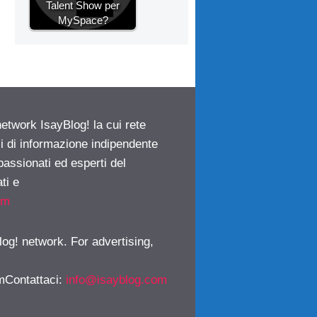
Talent Show per
MySpace?
network IsayBlog! la cui rete
ci di informazione indipendente
passionati ed esperti del
ti e
om
log! network. For advertising,
mContattaci
:
info@isayblog.com