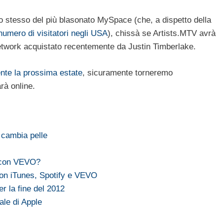
è lo stesso del più blasonato MySpace (che, a dispetto della
umero di visitatori negli USA
), chissà se Artists.MTV avrà
network acquistato recentemente da Justin Timberlake.
ente la prossima estate
, sicuramente torneremo
rà online.
 cambia pelle
 con VEVO?
n iTunes, Spotify e VEVO
r la fine del 2012
ale di Apple