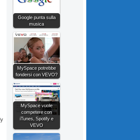
Google punta sulla
musica
MySpace potrebbe
fondersi con VEVO?
MySpace vuole
competere con
iTunes, Spotify e
dy
VEVO