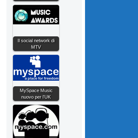
Il social network di
MTV
MySpace Music
nuovo per l'UK