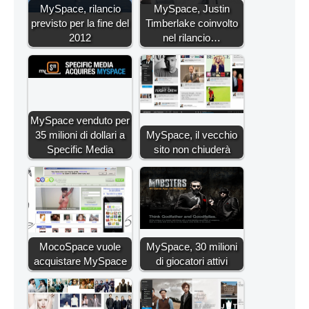
MySpace, rilancio
MySpace, Justin
previsto per la fine del
Timberlake coinvolto
2012
nel rilancio…
MySpace venduto per
35 milioni di dollari a
MySpace, il vecchio
Specific Media
sito non chiuderà
MocoSpace vuole
MySpace, 30 milioni
acquistare MySpace
di giocatori attivi