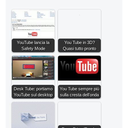
YouTube lancia la
You Tube in 3D?
Safety Mode
Quasi tutto pronto
Desk Tube: portiamo
You Tube sempre più
YouTube sul desktop
sulla cresta dell'onda