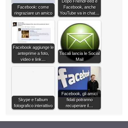
Dopo FriendFeed e
Facebook: come
Facebook, anche
ringraziare un amico
YouTube va in chat…
Facebook aggiunge le
anteprime a foto,
Tiscali lancia le Social
video e link…
Mail
Facebook, gli amici
Skype e l'album
fidati potranno
fotografico interattivo
recuperare il…