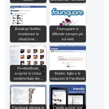
Breakup Notifier,
Foursquare si
monitorare la
diffonde sempre più
situazione…
sul web
RelationBook,
scoprire lo status
Madre, figlio e le
sentimentale dei…
violazioni di Facebook
Facebook elimina la
L'applicazione non