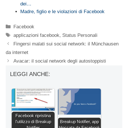
dei…
Madre, figlio e le violazioni di Facebook
Categorie
Facebook
Tag
applicazioni facebook
,
Status Personali
Fingersi malati sui social network: il Münchausen
da internet
Avacar: il social network degli autostoppisti
LEGGI ANCHE:
Facebook ripristina
l'utilizzo di Breakup
Breakup Notifier, app
Notifier
bloccata da Facebook