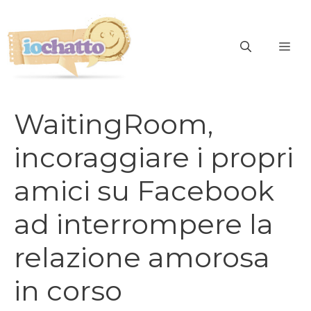
Vai
al
contenuto
ME
WaitingRoom,
incoraggiare i propri
amici su Facebook
ad interrompere la
relazione amorosa
in corso