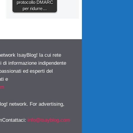
protocollo DMARC
per ridurre…
network IsayBlog! la cui rete
ci di informazione indipendente
passionati ed esperti del
ti e
om
log! network. For advertising,
mContattaci
:
info@isayblog.com