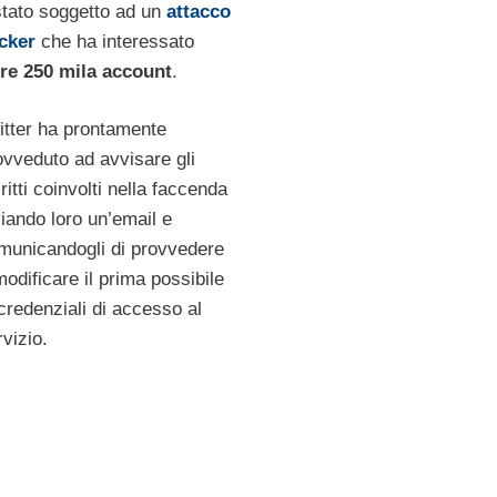
stato soggetto ad un
attacco
cker
che ha interessato
tre 250 mila account
.
itter ha prontamente
ovveduto ad avvisare gli
ritti coinvolti nella faccenda
viando loro un’email e
municandogli di provvedere
modificare il prima possibile
 credenziali di accesso al
rvizio.