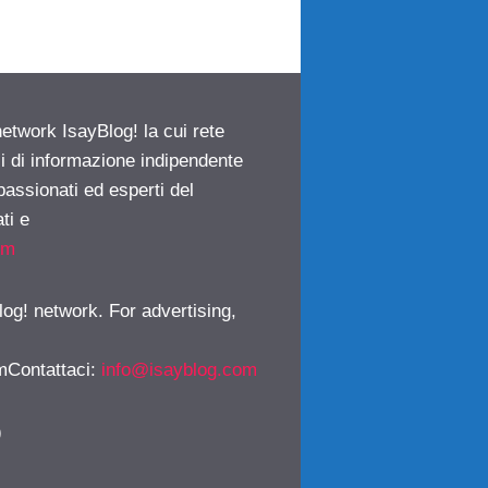
network IsayBlog! la cui rete
ci di informazione indipendente
passionati ed esperti del
ti e
om
log! network. For advertising,
mContattaci
:
info@isayblog.com
)