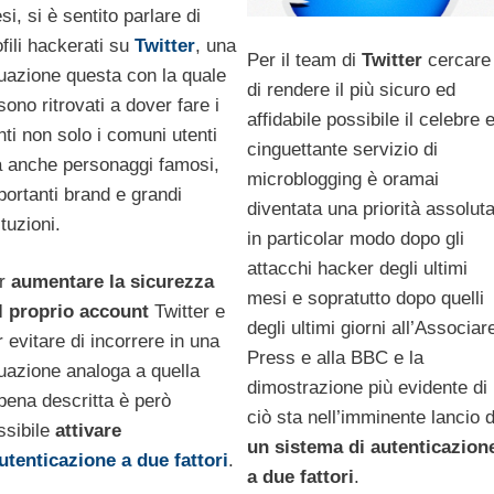
i, si è sentito parlare di
ofili hackerati su
Twitter
, una
Per il team di
Twitter
cercare
tuazione questa con la quale
di rendere il più sicuro ed
sono ritrovati a dover fare i
affidabile possibile il celebre 
nti non solo i comuni utenti
cinguettante servizio di
 anche personaggi famosi,
microblogging è oramai
portanti brand e grandi
diventata una priorità assoluta
ituzioni.
in particolar modo dopo gli
attacchi hacker degli ultimi
r
aumentare la sicurezza
mesi e sopratutto dopo quelli
l proprio account
Twitter e
degli ultimi giorni all’Associar
r evitare di incorrere in una
Press e alla BBC e la
tuazione analoga a quella
dimostrazione più evidente di
pena descritta è però
ciò sta nell’imminente lancio d
ssibile
attivare
un sistema di autenticazion
autenticazione a due fattori
.
a due fattori
.