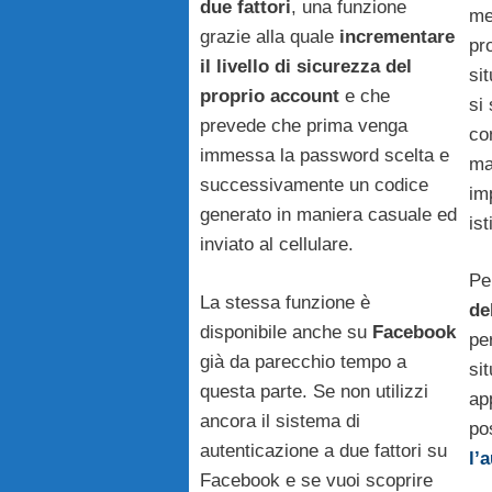
due fattori
, una funzione
mes
grazie alla quale
incrementare
pr
il livello di sicurezza del
si
proprio account
e che
si 
prevede che prima venga
co
immessa la password scelta e
ma
successivamente un codice
im
generato in maniera casuale ed
ist
inviato al cellulare.
Pe
La stessa funzione è
de
disponibile anche su
Facebook
pe
già da parecchio tempo a
si
questa parte. Se non utilizzi
ap
ancora il sistema di
po
autenticazione a due fattori su
l’
Facebook e se vuoi scoprire