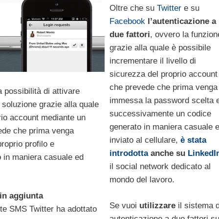
Oltre che su
Twitter
e su
Facebook
l’autenticazione a
due fattori
, ovvero la funzion
grazie alla quale è possibile
incrementare il livello di
sicurezza del proprio account
che prevede che prima venga
a possibilità di attivare
immessa la password scelta 
 soluzione grazie alla quale
successivamente un codice
rio account mediante un
generato in maniera casuale 
vede che prima venga
inviato al cellulare,
è stata
roprio profilo e
introdotta
anche su
LinkedI
 in maniera casuale ed
il social network dedicato al
mondo del lavoro.
in aggiunta
Se vuoi
utilizzare
il sistema d
mite SMS Twitter ha adottato
autenticazione a due fattori s