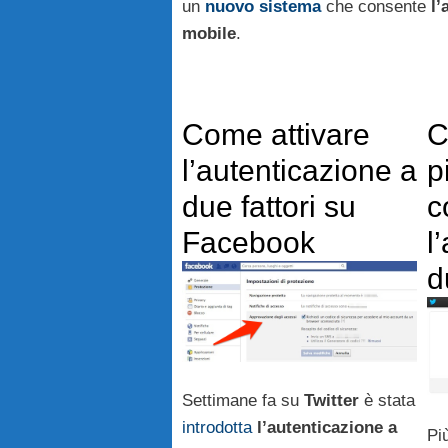
un
nuovo sistema
che consente
l’
mobile
.
Come attivare
C
l’autenticazione a
p
due fattori su
c
Facebook
l
d
Settimane fa su
Twitter
è stata
introdotta
l’autenticazione a
Più