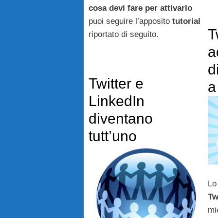
cosa devi fare per attivarlo
puoi seguire l’apposito
tutorial
T
riportato di seguito.
a
d
Twitter e
a
LinkedIn
diventano
tutt’uno
Lo
Tw
mi