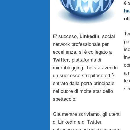
è 
ha
ol
Tw
E’ succeso,
LinkedIn
, social
pr
network professionale per
isc
eccellenza, si è collegato a
in
Twitter
, piattaforma di
co
microblogging che sta avendo
a 
un successo strepitoso ed è
le
entrato dalla porta principale
se
nel cuore di molte star dello
spettacolo.
Già mentre scriviamo, gli utenti
di LinkedIn e di Twitter,
potranno con un unico accesso