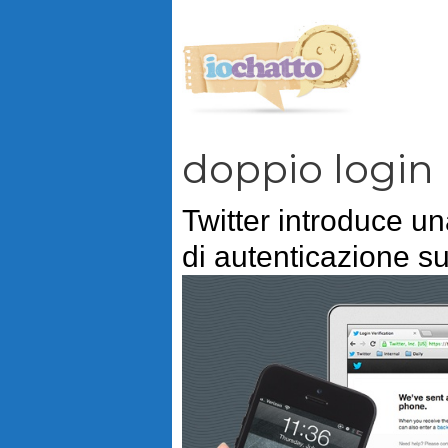
Vai
al
contenuto
doppio login
Twitter introduce u
di autenticazione su