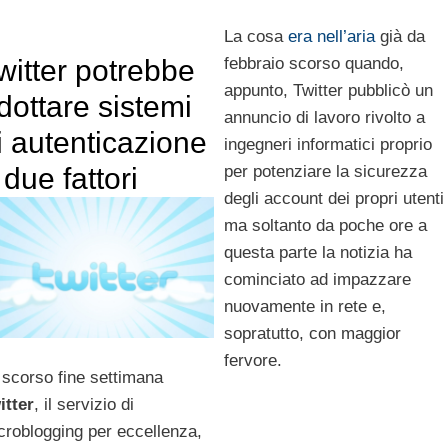
La cosa
era nell’aria
già da
witter potrebbe
febbraio scorso quando,
appunto, Twitter pubblicò un
dottare sistemi
annuncio di lavoro rivolto a
i autenticazione
ingegneri informatici proprio
 due fattori
per potenziare la sicurezza
degli account dei propri utenti
ma soltanto da poche ore a
questa parte la notizia ha
cominciato ad impazzare
nuovamente in rete e,
sopratutto, con maggior
fervore.
 scorso fine settimana
itter
, il servizio di
croblogging per eccellenza,