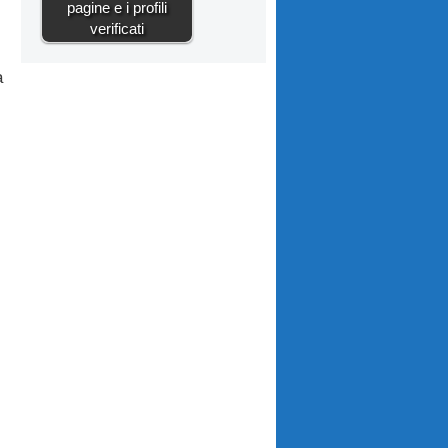
pagine e i profili
verificati
a