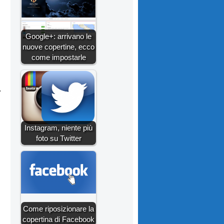
Google+: arrivano le
nuove copertine, ecco
come impostarle
.
Instagram, niente più
foto su Twitter
Come riposizionare la
copertina di Facebook