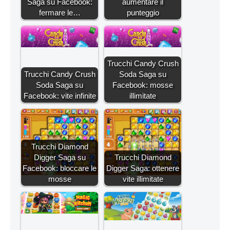
Saga su Facebook:
aumentare il
fermare le…
punteggio
Trucchi Candy Crush
Trucchi Candy Crush
Soda Saga su
Soda Saga su
Facebook: mosse
Facebook: vite infinite
illimitate
Trucchi Diamond
Digger Saga su
Trucchi Diamond
Facebook: bloccare le
Digger Saga: ottenere
mosse
vite illimitate