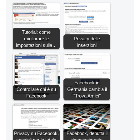
Tutorial: come
migliorare le
Privacy delle
impostazioni sulla…
inserzioni
Facebook in
Controllare chi è su
Germania cambia il
Facebook
"Trova Amici"
Privacy su Facebook,
Facebook, debutta il
consigli per la tutela
riconoscimento