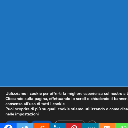
Utilizziamo i cookie per offrirti la migliore esperienza sul nostro si
Cliccando sulla pagina, effettuando lo scroll o chiudendo il banner, 
consenso all’uso di tutti i cookie
Puoi scoprire di più su quali cookie stiamo utilizzando o come disat
nelle
impostazioni
CLOSE GDPR COO
Accetta
Rifiuta
Impostazioni