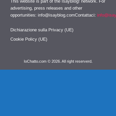
This website is part of the IsayBlog! network. For
advertising, press releases and other
opportunities:
info@isayblog.comContattaci
:
info@isa
Dichiarazione sulla Privacy (UE)
Cookie Policy (UE)
IoChatto.com © 2026. All right reserverd.