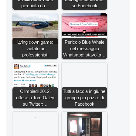
picchiato da…
su Facebook
Lying down game:
Pericolo Blue Whale
vietato ai
nel messaggio
professionisti
Whatsapp: stavolta…
Olimpiadi 2012,
Tutti a faccia in giù nel
offese a Tom Daley
gruppo più pazzo di
su Twitter:…
Facebook