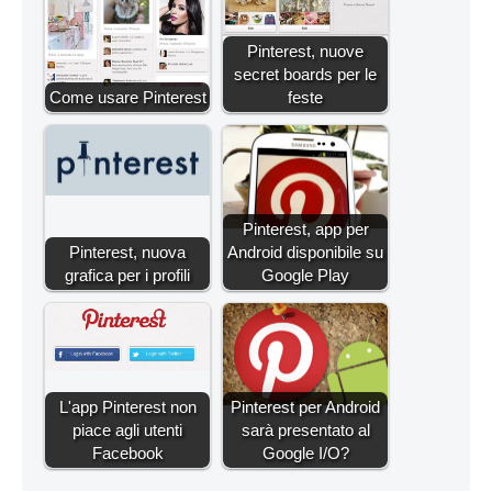
Pinterest, nuove
secret boards per le
Come usare Pinterest
feste
Pinterest, app per
Pinterest, nuova
Android disponibile su
grafica per i profili
Google Play
L'app Pinterest non
Pinterest per Android
piace agli utenti
sarà presentato al
Facebook
Google I/O?