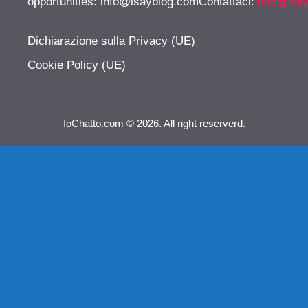
opportunities:
info@isayblog.comContattaci
:
info@isa
Dichiarazione sulla Privacy (UE)
Cookie Policy (UE)
IoChatto.com © 2026. All right reserverd.