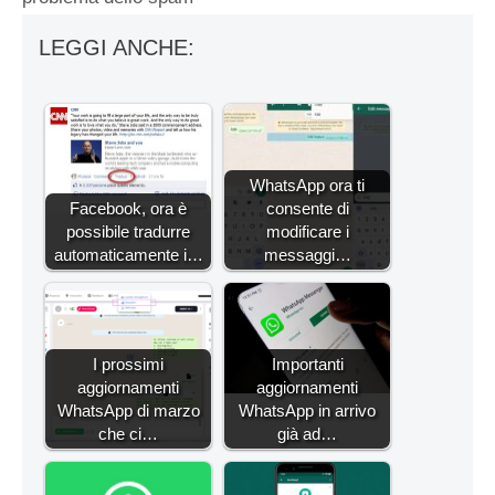
LEGGI ANCHE:
WhatsApp ora ti
Facebook, ora è
consente di
possibile tradurre
modificare i
automaticamente i…
messaggi…
I prossimi
Importanti
aggiornamenti
aggiornamenti
WhatsApp di marzo
WhatsApp in arrivo
che ci…
già ad…