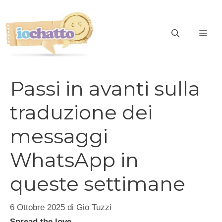
Vai
al
contenuto
ME
Passi in avanti sulla
traduzione dei
messaggi
WhatsApp in
queste settimane
6 Ottobre 2025
di
Gio Tuzzi
Spread the love