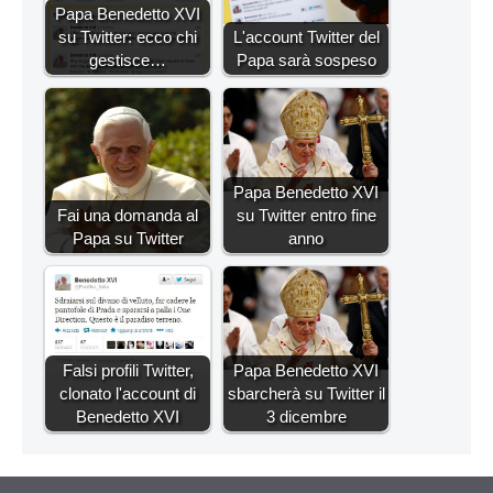
Papa Benedetto XVI
su Twitter: ecco chi
L'account Twitter del
gestisce…
Papa sarà sospeso
Papa Benedetto XVI
Fai una domanda al
su Twitter entro fine
Papa su Twitter
anno
Falsi profili Twitter,
Papa Benedetto XVI
clonato l'account di
sbarcherà su Twitter il
Benedetto XVI
3 dicembre