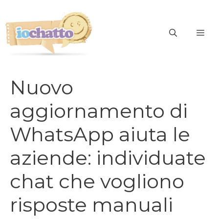
Vai
al
contenuto
ME
Nuovo
aggiornamento di
WhatsApp aiuta le
aziende: individuate
chat che vogliono
risposte manuali