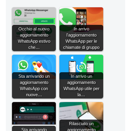
Occhio al nuovo
In arrivo
aggiornamento
l'aggiornamento
WhatsApp estivo
WhatsApp per le
che…
chiamate di gruppo
Sta arrivando un
In arrivo un
aggiornamento
aggiornamento
WhatsApp con
WhatsApp utile per
nuove…
la…
Rilasciato un
Sta arrivando
aggiornamento