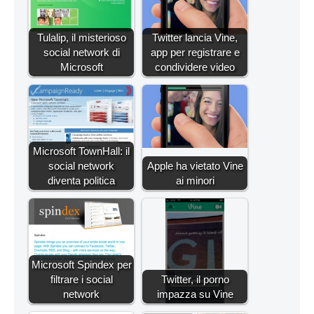
Tulalip, il misterioso
Twitter lancia Vine,
social network di
app per registrare e
Microsoft
condividere video
Microsoft TownHall: il
social network
Apple ha vietato Vine
diventa politica
ai minori
Microsoft Spindex per
filtrare i social
Twitter, il porno
network
impazza su Vine