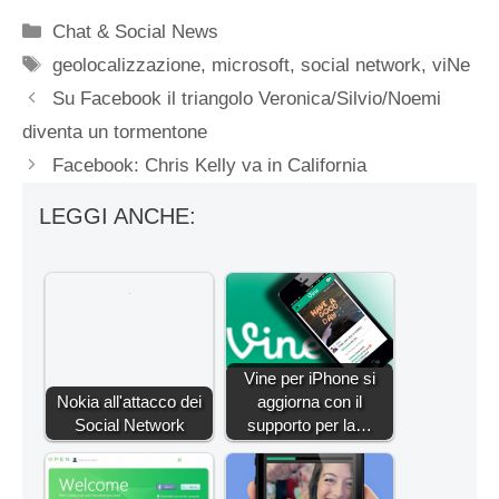
Categorie
Chat & Social News
Tag
geolocalizzazione
,
microsoft
,
social network
,
viNe
Su Facebook il triangolo Veronica/Silvio/Noemi
diventa un tormentone
Facebook: Chris Kelly va in California
LEGGI ANCHE:
Vine per iPhone si
Nokia all'attacco dei
aggiorna con il
Social Network
supporto per la…