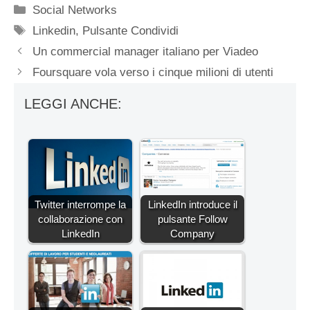
Categorie
Social Networks
Tag
Linkedin
,
Pulsante Condividi
Un commercial manager italiano per Viadeo
Foursquare vola verso i cinque milioni di utenti
LEGGI ANCHE:
Twitter interrompe la
LinkedIn introduce il
collaborazione con
pulsante Follow
LinkedIn
Company