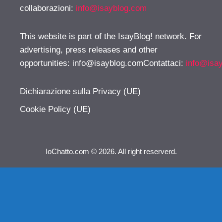
collaborazioni:
info@isayblog.com
This website is part of the IsayBlog! network. For
advertising, press releases and other
opportunities:
info@isayblog.comContattaci
:
info@isa
Dichiarazione sulla Privacy (UE)
Cookie Policy (UE)
IoChatto.com © 2026. All right reserverd.