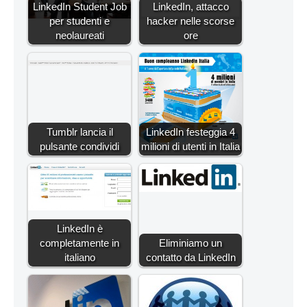
LinkedIn Student Job
LinkedIn, attacco
per studenti e
hacker nelle scorse
neolaureati
ore
Tumblr lancia il
LinkedIn festeggia 4
pulsante condividi
milioni di utenti in Italia
LinkedIn è
completamente in
Eliminiamo un
italiano
contatto da LinkedIn