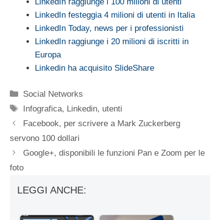
LinkedIn raggiunge i 100 milioni di utenti
LinkedIn festeggia 4 milioni di utenti in Italia
LinkedIn Today, news per i professionisti
LinkedIn raggiunge i 20 milioni di iscritti in
Europa
Linkedin ha acquisito SlideShare
Categorie
Social Networks
Tag
Infografica
,
Linkedin
,
utenti
Facebook, per scrivere a Mark Zuckerberg
servono 100 dollari
Google+, disponibili le funzioni Pan e Zoom per le
foto
LEGGI ANCHE: