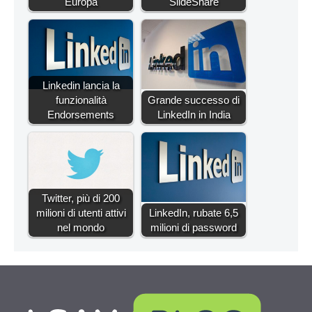
Europa
SlideShare
Linkedin lancia la
funzionalità
Grande successo di
Endorsements
LinkedIn in India
Twitter, più di 200
milioni di utenti attivi
LinkedIn, rubate 6,5
nel mondo
milioni di password