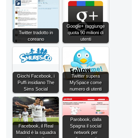
Google+ raggiunge
Twitter tradotto in
quota 90 milioni di
coreano
utenti
Giochi Facebook, i
Twitter supera
Puffi insidiano The
MySpace come
Sims Social
numero di utenti
Parobook, dalla
Facebook, il Real
Spagna il social
Madrid è la squadra
network per