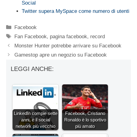
Social
Twitter supera MySpace come numero di utenti
Categorie
Facebook
Tag
Fan Facebook
,
pagina facebook
,
record
Monster Hunter potrebbe arrivare su Facebook
Gamestop apre un negozio su Facebook
LEGGI ANCHE:
LinkedIn compie sette
Facebook, Cristiano
anni, è il social
Ronaldo è lo sportivo
network più vecchio
più amato