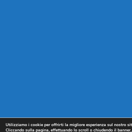
Utilizziamo i cookie per offrirti la migliore esperienza sul nostro si
Cliccando sulla pagina, effettuando lo scroll o chiudendo il banner, 