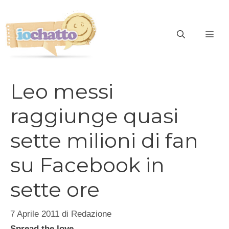
Vai
al
contenuto
ME
Leo messi
raggiunge quasi
sette milioni di fan
su Facebook in
sette ore
7 Aprile 2011
di
Redazione
Spread the love