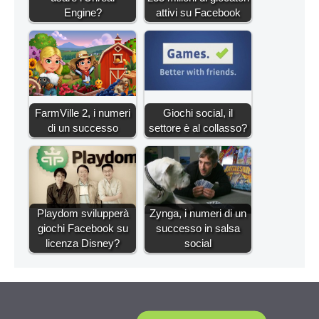
Engine?
attivi su Facebook
FarmVille 2, i numeri
Giochi social, il
di un successo
settore è al collasso?
Playdom svilupperà
Zynga, i numeri di un
giochi Facebook su
successo in salsa
licenza Disney?
social