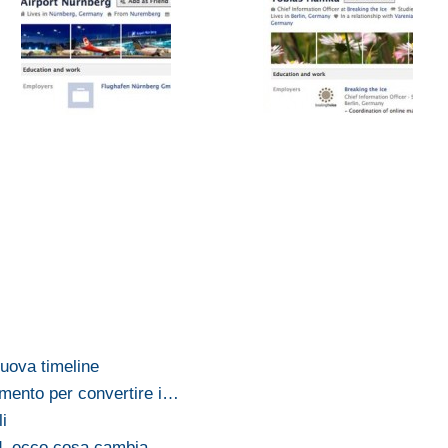
uova timeline
mento per convertire i…
i
, ecco cosa cambia