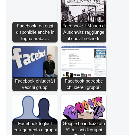
Facebook: da oggi
Facebook: il Museo di
disponibile anche in
Auschwitz raggiunge
lingua araba…
il social network
Facebook chiuderà i
Facebook potrebbe
vecchi gruppi
chiudere i gruppi?
Facebook toglie il
Google ha indicizzato
collegamento a gruppi
52 milioni di gruppi