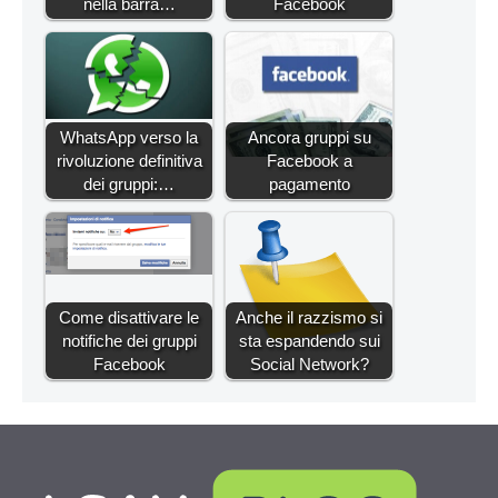
nella barra…
Facebook
WhatsApp verso la
Ancora gruppi su
rivoluzione definitiva
Facebook a
dei gruppi:…
pagamento
Come disattivare le
Anche il razzismo si
notifiche dei gruppi
sta espandendo sui
Facebook
Social Network?